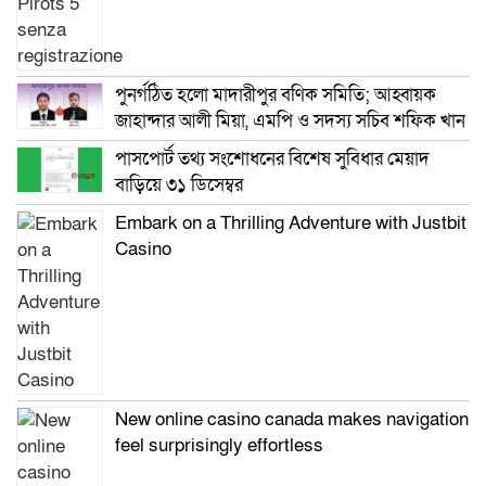
পুনর্গঠিত হলো মাদারীপুর বণিক সমিতি; আহ্বায়ক
জাহান্দার আলী মিয়া, এমপি ও সদস্য সচিব শফিক খান
পাসপোর্ট তথ্য সংশোধনের বিশেষ সুবিধার মেয়াদ
বাড়িয়ে ৩১ ডিসেম্বর
Embark on a Thrilling Adventure with Justbit
Casino
New online casino canada makes navigation
feel surprisingly effortless