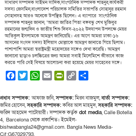
সাধারণ সম্পাদক সাইমন সাদিক,সাংগঠনিক সম্পাদক শাহনুর,কার্যকরী
সদস্য জেসমিন,বাংলাদেশ পরিচালক সমিতির সভাপতি সোহানুর রহমান
সোহানসহ আরও অনেকে উপস্থিত ছিলেন। এ ব্যাপারে সাংগঠনিক
সম্পাদক শাহনুর জানান, ‘আমরা জাতির পিতা বঙ্গবন্ধু শেখ মুজিবুর
রহমানের জন্মদিন ও জাতীয় শিশু দিবস-২০২২ উদযাপন উপলক্ষে মেয়র
আতিকুল ইসলামকে আমন্ত্রণ জানিয়েছি। এর আগে আমরা ঢাকা-১৬
আসনের সংসদ সদস্য ইলিয়াস মোল্লাকে আমন্ত্রণ জানাতে গিয়ে ছিলাম।
পাশাপাশি আমরা স্বরাষ্ট্রমন্ত্রী মহোদয়ের সঙ্গেও দেখা করেছি। আমন্ত্রণ
জানানো ছাড়াও চলচ্চিত্রের জন্য আমরা সবাই মিলেমিশে কীভাবে কাজ
করতে পারি সেই বিষয়ে আলোচনা করা হয়েছে মেয়র সাহেবের সঙ্গে।
Facebook
Twitter
WhatsApp
Email
PrintFriendly
Copy
Share
Link
প্রধান সম্পাদক:
আফাজ জনি,
সম্পাদক:
মিরন নাজমুল,
বার্তা সম্পাদক:
জমির হোসেন,
সহকারি সম্পাদক:
কবির আল মাহমুদ,
সহকারি সম্পাদক:
ফরিদ আহমেদ পাটোয়ারী। সম্পাদক কর্তৃক
dot media
, Calle Botella
4, Barcelona থেকে প্রকাশিত। ইমেইল-
bishwabangla24@gmail.com. Bangla News Media-
Cif:G67029793.