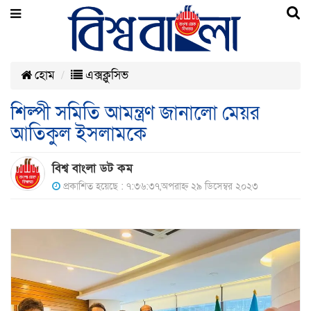
হোম
এক্সক্লুসিভ
শিল্পী সমিতি আমন্ত্রণ জানালো মেয়র
আতিকুল ইসলামকে
বিশ্ব বাংলা ডট কম
প্রকাশিত হয়েছে : ৭:৩৬:৩৭,অপরাহ্ন ২৯ ডিসেম্বর ২০২৩