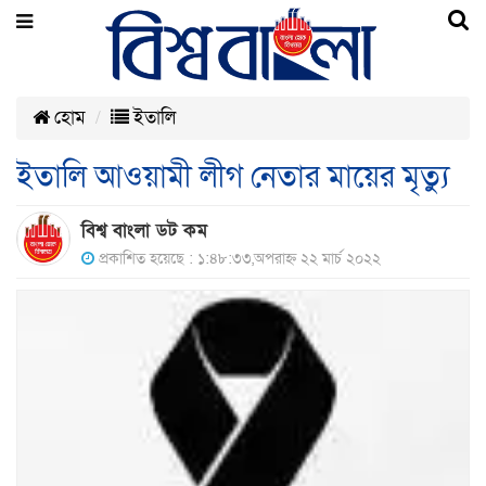
হোম
ইতালি
ইতালি আওয়ামী লীগ নেতার মায়ের মৃত্যু
বিশ্ব বাংলা ডট কম
প্রকাশিত হয়েছে : ১:৪৮:৩৩,অপরাহ্ন ২২ মার্চ ২০২২