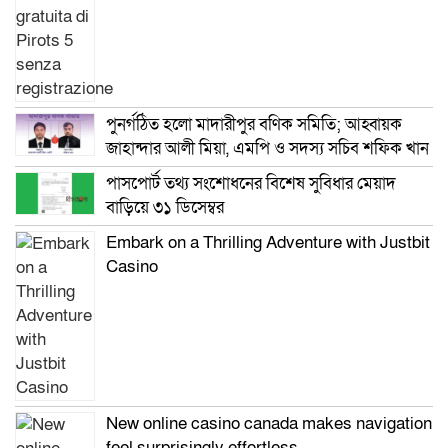
পুনর্গঠিত হলো মাদারীপুর বণিক সমিতি; আহ্বায়ক
জাহান্দার আলী মিয়া, এমপি ও সদস্য সচিব শফিক খান
পাসপোর্ট তথ্য সংশোধনের বিশেষ সুবিধার মেয়াদ
বাড়িয়ে ৩১ ডিসেম্বর
Embark on a Thrilling Adventure with Justbit
Casino
New online casino canada makes navigation
feel surprisingly effortless