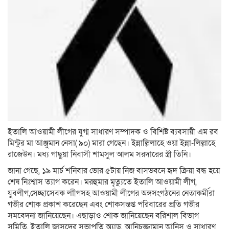
ইতালি আওয়ামী লীগের যুগ্ম সাধারণ সম্পাদক ও বিশিষ্ট ব্যবসায়ী এম রব
মিন্টুর মা আঞ্জুমান নেসা( ৯০) মারা গেছেন। ইন্নাল্লিলাহে ওয়া ইন্না-লিল্লাহে
রাজেউন। মধ্য গাছুয়া নিবাসী শামসুল আলম সরদারের স্ত্রী তিনি।
জানা গেছে, ১৯ মার্চ শনিবার ভোর ৫টায় নিজ বাসভবনে হৃদ ক্রিয়া বন্ধ হয়ে
শেষ নিঃশ্বাস ত্যাগ করেন। মরহুমার মৃত্যুতে ইতালি আওয়ামী লীগ,
যুবলীগ,সেচ্ছাসেবক লাীগসহ আওয়ামী লীগের অঙ্গসংগঠনের নেতাকর্মীরা
গভীর শোক প্রকাশ করেছেন এবং শোকসন্তপ্ত পরিবারের প্রতি গভীর
সমবেদনা জানিয়েছেন। এছাড়াও শোক জানিয়েছেন বরিশাল বিভাগ
সমিতি, ইতালি জাসদের সভাপতি অ্যাড, আনিচুজ্জামান আনিস ও সাধারণ