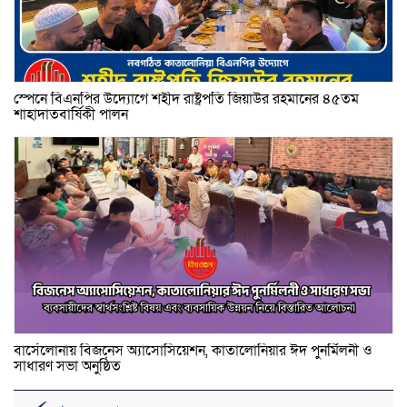
স্পেনে বিএনপির উদ্যোগে শহীদ রাষ্ট্রপতি জিয়াউর রহমানের ৪৫তম
শাহাদাতবার্ষিকী পালন
বার্সেলোনায় বিজনেস অ্যাসোসিয়েশন, কাতালোনিয়ার ঈদ পুনর্মিলনী ও
সাধারণ সভা অনুষ্ঠিত