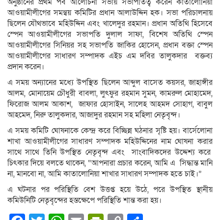
অনুষ্ঠানের প্রথম পর্ব আলোচনা সভায় সভাপতিত্ব করেন কাতালোনিয়া
আওয়ামীলীগের সমন্বয় কমিটির প্রধান আলাউদ্দিন হক। সভা পরিচালনায়
ছিলেন যৌথভাবে মহিউদ্দিন এবং খালেদুর রহমান। প্রধান অতিথি হিসেবে
স্পেন আওয়ামীলীগের সভাপতি দুলাল সাফা, বিশেষ অতিথি স্পেন
আওয়ামীলীগের সিনিয়র সহ সভাপতি জাকির হোসেন, প্রধান বক্তা স্পেন
আওয়ামীলীগের সাধারণ সম্পাদক এইচ এম দবির তালুকদার বক্তব্য
প্রদান করেন।
এ সময় অন্যানের মধ্যে উপস্থিত ছিলেন আব্দুল বাসেত কয়সর, জাহাঙ্গীর
আলম, মোনায়েম চৌধুরী বাবলা, লুৎফুর রহমান সুমন, কামরুল মোহামেদ,
ফিরোজ আলম আকাশ, জাফার হোসাইন, সালেহ আহমদ সোহাগ, বাবুল
আহমেদ, নিরু তালুকদার, আজাদুর রহমান সহ মহিলা নেতৃবৃন্দ।
এ সময় কমিটি ঘোষনাকে কেন্দ্র করে বিচ্ছিন্ন ঘঠনার সৃষ্টি হয়। বার্সেলোনা
শাখা আওয়ামীলীগের সাধারণ সম্পাদক মহিউদ্দিনের নাম ঘোষনা করার
সাথে সাথে তিনি উপস্থিত নেতৃবৃন্দ এবং সাংবাদিকদের উদ্দেশ্য করে
চিৎকার দিয়ে বলতে থাকেন, “আপনারা প্রচার করেন, আমি এ সিদ্ধান্ত মানি
না, মানবো না, আমি কাতালোনিয়া শাখার সাধারণ সম্পাদক হতে চাই।”
এ ঘটনার পর পরিস্থিতি বেশ উত্তপ্ত হয়ে উঠে, পরে উপস্থিত স্থানীয়
কমিউনিটি নেতৃবৃন্দের হস্তক্ষেপে পরিস্থিতি শান্ত করা হয়।