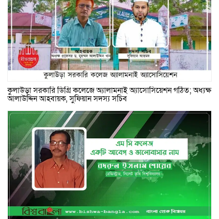
কুলাউড়া সরকারি ডিগ্রি কলেজে অ্যালামনাই অ্যাসোসিয়েশন গঠিত; অধ্যক্ষ
আলাউদ্দিন আহবায়ক, সুফিয়ান সদস্য সচিব