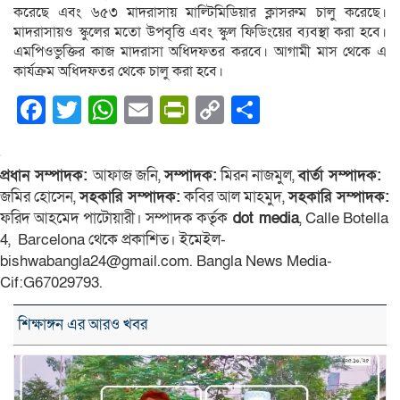
করেছে এবং ৬৫৩ মাদরাসায় মাল্টিমিডিয়ার ক্লাসরুম চালু করেছে।
মাদরাসায়ও স্কুলের মতো উপবৃত্তি এবং স্কুল ফিডিংয়ের ব্যবস্থা করা হবে।
এমপিওভুক্তির কাজ মাদরাসা অধিদফতর করবে। আগামী মাস থেকে এ
কার্যক্রম অধিদফতর থেকে চালু করা হবে।
Facebook
Twitter
WhatsApp
Email
PrintFriendly
Copy
Share
Link
প্রধান সম্পাদক:
আফাজ জনি,
সম্পাদক:
মিরন নাজমুল,
বার্তা সম্পাদক:
জমির হোসেন,
সহকারি সম্পাদক:
কবির আল মাহমুদ,
সহকারি সম্পাদক:
ফরিদ আহমেদ পাটোয়ারী। সম্পাদক কর্তৃক
dot media
, Calle Botella
4, Barcelona থেকে প্রকাশিত। ইমেইল-
bishwabangla24@gmail.com. Bangla News Media-
Cif:G67029793.
শিক্ষাঙ্গন এর আরও খবর