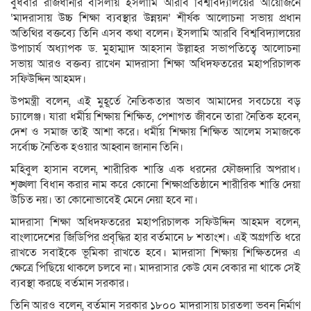
বুধবার রাজধানীর বসিলায় ইসলামি আরবি বিশ্ববিদ্যালয়ের আয়োজনে
‘মাদরাসায় উচ্চ শিক্ষা ব্যবস্থার উন্নয়ন’ শীর্ষক আলোচনা সভায় প্রধান
অতিথির বক্তব্যে তিনি এসব কথা বলেন। ইসলামি আরবি বিশ্ববিদ্যালয়ের
উপাচার্য অধ্যাপক ড. মুহাম্মাদ আহসান উল্লাহর সভাপতিত্বে আলোচনা
সভায় আরও বক্তব্য রাখেন মাদরাসা শিক্ষা অধিদফতরের মহাপরিচালক
সফিউদ্দিন আহমদ।
উপমন্ত্রী বলেন, এই মুহূর্তে নৈতিকতার অভাব আমাদের সবচেয়ে বড়
চ্যালেঞ্জ। যারা ধর্মীয় শিক্ষায় শিক্ষিত, পেশাগত জীবনে তারা নৈতিক হবেন,
দেশ ও সমাজ তাই আশা করে। ধর্মীয় শিক্ষায় শিক্ষিত আলেম সমাজকে
সর্বোচ্চ নৈতিক হওয়ার আহ্বান জানান তিনি।
মহিবুল হাসান বলেন, শারীরিক শাস্তি এক ধরনের ফৌজদারি অপরাধ।
শৃঙ্খলা বিধান করার নাম করে কোনো শিক্ষাপ্রতিষ্ঠানে শারীরিক শাস্তি দেয়া
উচিত নয়। তা কোনোভাবেই মেনে নেয়া হবে না।
মাদরাসা শিক্ষা অধিদফতরের মহাপরিচালক সফিউদ্দিন আহমদ বলেন,
বাংলাদেশের জিডিপির প্রবৃদ্ধির হার বর্তমানে ৮ শতাংশ। এই অগ্রগতি ধরে
রাখতে সবাইকে ভূমিকা রাখতে হবে। মাদরাসা শিক্ষায় শিক্ষিতদের এ
ক্ষেত্রে পিছিয়ে থাকলে চলবে না। মাদরাসার কেউ যেন বেকার না থাকে সেই
ব্যবস্থা করছে বর্তমান সরকার।
তিনি আরও বলেন, বর্তমান সরকার ১৮০০ মাদরাসায় চারতলা ভবন নির্মাণ