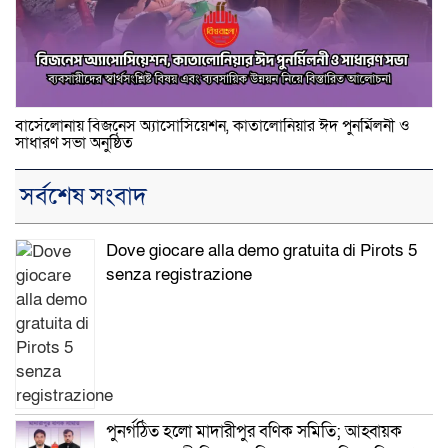
বার্সেলোনায় বিজনেস অ্যাসোসিয়েশন, কাতালোনিয়ার ঈদ পুনর্মিলনী ও
সাধারণ সভা অনুষ্ঠিত
সর্বশেষ সংবাদ
Dove giocare alla demo gratuita di Pirots 5
senza registrazione
পুনর্গঠিত হলো মাদারীপুর বণিক সমিতি; আহ্বায়ক