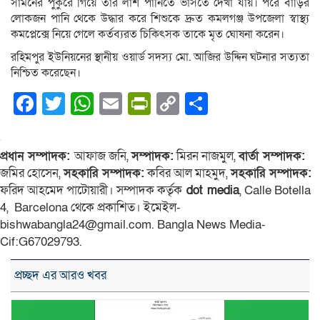
সামনের পুকুরে গিয়ে তার লাশ পানিতে ভাসতে দেখা যায়। পরে বাড়ির
লোকজন পানি থেকে উদ্ধার করে শিশুকে দ্রুত কমলগঞ্জ উপজেলা স্বাস্থ্য
কমপ্লেক্সে নিয়ে গেলে কর্তব্যরত চিকিৎসক তাকে মৃত ঘোষনা করেন।
রহিমপুর ইউনিয়নের স্থানীয় ওয়ার্ড সদস্য মো. আজির উদ্দিন ঘটনার সত্যতা
নিশ্চিত করেছেন।
Facebook
Twitter
WhatsApp
Email
PrintFriendly
Copy
Share
Link
প্রধান সম্পাদক:
আফাজ জনি,
সম্পাদক:
মিরন নাজমুল,
বার্তা সম্পাদক:
জমির হোসেন,
সহকারি সম্পাদক:
কবির আল মাহমুদ,
সহকারি সম্পাদক:
ফরিদ আহমেদ পাটোয়ারী। সম্পাদক কর্তৃক
dot media
, Calle Botella
4, Barcelona থেকে প্রকাশিত। ইমেইল-
bishwabangla24@gmail.com. Bangla News Media-
Cif:G67029793.
প্রচ্ছদ এর আরও খবর