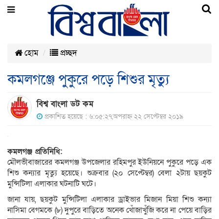
হোম
প্রচ্ছদ
কমলগঞ্জে পুকুরে পড়ে শিশুর মৃত্যু
বিশ্ব বাংলা ডট কম
প্রকাশিত হয়েছে : ৬:০৫:২৭,অপরাহ্ন ২২ সেপ্টেম্বর ২০১৯
কমলগঞ্জ প্রতিনিধি:
মৌলভীবাজারের কমলগঞ্জ উপজেলার রহিমপুর ইউনিয়নে পুকুরে পড়ে এক
শিশু কন্যার মৃত্যু হয়েছে। শুক্রবার (২০ সেপ্টেম্বর) বেলা ২টায় ছয়কুট
মুন্সিটিলা এলাকার ঘটনাটি ঘটে।
জানা যায়, ছয়কুট মুন্সিটিলা এলাকার ড্রাইভার মিজান মিয়া শিশু কন্যা
নাসিমা বেগমকে (৮) দুপুরে বাড়িতে অনেক খোঁজাখুঁজি করে না পেয়ে বাড়ির