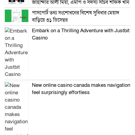
জাহান্দার আলী মিয়া, এমপি ও সদস্য সচিব শফিক খান
পাসপোর্ট তথ্য সংশোধনের বিশেষ সুবিধার মেয়াদ
বাড়িয়ে ৩১ ডিসেম্বর
Embark on a Thrilling Adventure with Justbit
Casino
New online casino canada makes navigation
feel surprisingly effortless