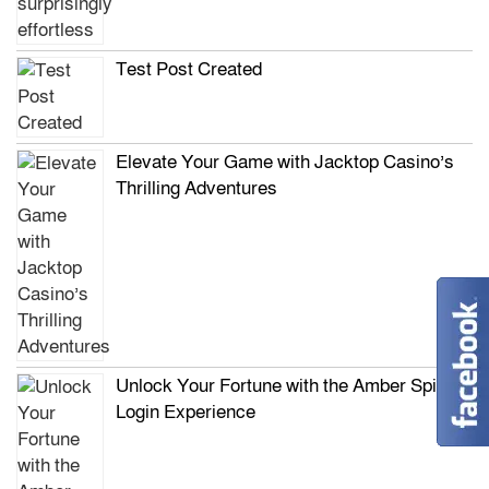
Test Post Created
Elevate Your Game with Jacktop Casino’s
Thrilling Adventures
Unlock Your Fortune with the Amber Spins
Login Experience