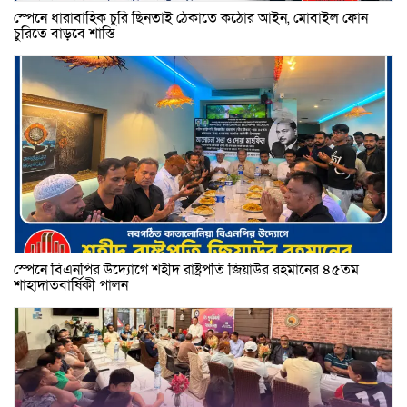
স্পেনে ধারাবাহিক চুরি ছিনতাই ঠেকাতে কঠোর আইন, মোবাইল ফোন
চুরিতে বাড়বে শাস্তি
স্পেনে বিএনপির উদ্যোগে শহীদ রাষ্ট্রপতি জিয়াউর রহমানের ৪৫তম
শাহাদাতবার্ষিকী পালন