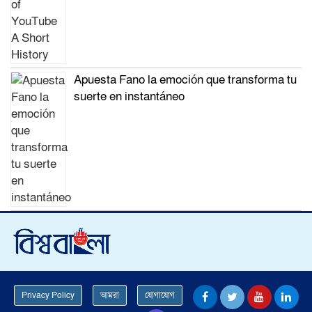
Apuesta Fano la emoción que transforma tu
suerte en instantáneo
Privacy Policy
আমরা
যোগাযোগ