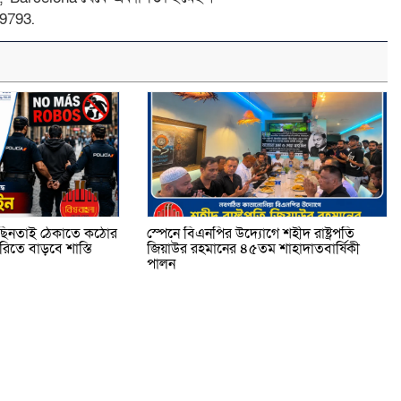
9793.
ি ছিনতাই ঠেকাতে কঠোর
স্পেনে বিএনপির উদ্যোগে শহীদ রাষ্ট্রপতি
তে বাড়বে শাস্তি
জিয়াউর রহমানের ৪৫তম শাহাদাতবার্ষিকী
পালন