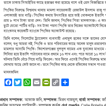
তাকে ঢাকায় সিআইডির কাছে হস্তান্তর করা হয়েছে বলে ওই প্রেস বিজ্ঞপ্তিতে
পিংকির বিরুদ্ধে বিশ্বনাথ থানায় মামলা দায়েরকারী রেজাউল ইসলাম রাজ
এলাকায়ই তার বাড়ি। পিংকির কথায় উৎসাহিত হয়ে ভাই খোকনকে ইতালি পাঠ
প্রায় ৮ লাখ টাকা তারা দেন। তিনি জানান, পিংকির পিতা মাদকাসক্ত। এ
ছুটে যেতো পার্টির বাড়ি। সব টাকা পয়সা পিংকি তার নিজের অ্যাকাউন্টে নি
ব্যাংকসহ কয়েকটি ব্যাংকে পিংকির অ্যাকাউন্ট রয়েছে।
তিনি বলেন, সিলেটের ট্র্যাভেলস ব্যবসায়ী এনামুল হকের সঙ্গে তাদের
বলেন, শুধু আমরা নই, পিংকি ও তার পরিবারের কাছে অনেক মানুষ প্রতারণা
মামলার আসামি পিংকি। কিশোরগঞ্জের বুলবুল নামের এক যুবকের মাধ্যম
লিবিয়া হয়ে ইতালি পাঠানোর নামে প্রথমে ১৬ লাখ এবং পরে আরো ১০ লাখ টাক
ঘটনায় তিনি বেঁচে গিয়ে বাড়ি ফিরেন। আর ফিরে এসেই পিংকির বিরুদ্ধে
কোথায় আছে কেউ জানে না। তবে পিংকির কাছ থেকে রফিকের সন্ধান পাওয়া 
মানবজমিন
Facebook
Twitter
WhatsApp
Email
PrintFriendly
Copy
Share
Link
প্রধান সম্পাদক:
আফাজ জনি,
সম্পাদক:
মিরন নাজমুল,
বার্তা সম্পাদক:
জম
ফরিদ আহমেদ পাটোয়ারী। সম্পাদক কর্তৃক
dot media
, Calle Botella