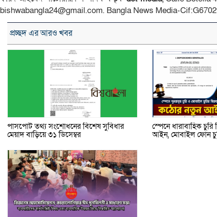
bishwabangla24@gmail.com. Bangla News Media-Cif:G6702
প্রচ্ছদ এর আরও খবর
পাসপোর্ট তথ্য সংশোধনের বিশেষ সুবিধার
স্পেনে ধারাবাহিক চুর
মেয়াদ বাড়িয়ে ৩১ ডিসেম্বর
আইন, মোবাইল ফোন চুরি