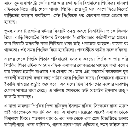
মাসে ভূমধ্যসাগর ট্র্যাজেডির পর আর রক্ষা হয়নি বিশ্বনাথের পিংকির। ম
রফিককে নিয়ে বাড়ি থেকে পালায় পিংকি। প্রায় দুই মাস আগে ফিরে সিলেট
বাড়িতেই অবস্থান করছিলো। সেই পিংকিকে গত রোববার রাতে গ্রেপ্তার করেছ
হয়েছে।
ভূমধ্যসাগর ট্র্যাজেডির ঘটনার বিষয়টি তদন্ত করছে সিআইডি। তাকে জিজ্ঞা
প্রিয়া। বাড়ি সিলেটের বিশ্বনাথ উপজেলার বৈরাগীবাজার কাঠালীপাড়া গ্র
আর বিষয়টি তদারকি করে লিবিয়ায় থাকা ভাই পারভেজ আহমদ। কয়েক বছর আ
থাকতো। ওই সময় পিংকির বিয়ে হয়েছিলো। পরবর্তীতে স্বামীর সঙ্গে বনিবনা
এরপর থেকে পিংকি পিতার পরিবারেই বসবাস করছে। পিংকি ও তার পরিবা
পিংকির পিতা রফিক আহমদ রফিক এলাকার লোকজনের মাধ্যমে কথা বলে তাদে
কম টাকায় ইতালি যাওয়ার পথ দেখায় সে। তার এই পরামর্শে কয়েকজন যুবক
পরবর্তী কথাবার্তা বলার জন্য পাঠায় মেয়ে পিংকির কাছে। বিশ্বনাথের গ্
ইতালি যাওয়ার প্রস্তুতি শুরু করে। এর মধ্যে ছিল বিশ্বনাথের নওধার মাঝপা
খোকন সাগরে মারা গেছে। এ ঘটনায় খোকনের ভাই রেজাউল ইসলাম রাজু বাদ
আসামি করেছেন।
এ ছাড়া মামলায় পিংকির পিতা রফিকুল ইসলাম রফিক, সিলেটের রাজা ম্যানশনের
ভাই পারভেজকে আসামি করা হয়। এ মামলা দায়েরের আগেই এলাকা থেকে পা
বিশ্বনাথে ফিরে। গতকাল র‌্যাব-৯ এর পক্ষ থেকে এক প্রেস বিজ্ঞপ্তিতে জান
কাটালীপাড়া থেকে বানিয়াচং থানার মানবপাচার প্রতিরোধ, দমন আইনে দায়ের