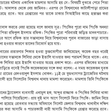
ানবপাচারের ঘটনায় একাধিক মামলার আসামি হয় সে। বিষয়টি বুঝতে পেরে পিতা
ে। আদালত থেকে নেয় জামিনও। এরপর সে বিশ্বনাথের কাটালীপাড়া গ্রামের
ে র‌্যাব। আর গ্রেপ্তারের পর তাকে ঢাকার সিআইডির কাছে হস্তান্তর করা
সাবাদ করতে নেয়া হয়েছে বলে জানায় সূত্র। পিংকির পুরো নাম পিংকি অনন্যা
ামে। পিতা রফিকুল ইসলাম রফিক। পিংকির পুরো পরিবারই জড়িত মানবপাচারে।
গে রফিক তার সন্তানদের নিয়ে বিশ্বনাথের পুরান বাজারের ভাড়া বাসায়
 না হওয়ার কারণে তাদের ডিভোর্স হয়ে যায়।
রের প্রতারণার শিকার হওয়া ভুক্তভোগীরা জানিয়েছেন, কয়েক বছর ধরেই
র সন্তানকে লিবিয়া থেকে ইতালি যাওয়ার জন্য পরামর্শ দিতে থাকে। এবং
 লিবিয়া হয়ে ইতালি যাওয়ার আগ্রহ প্রকাশ করে। এরপর রফিকের মাধ্যমে
রামের বাড়িতে বসেই পিংকি কয়েকজনের সঙ্গে কথা বলেন। এ সময় কয়েকজন যুবক
ড়া গ্রামের রেদওয়ানুল ইসলাম খোকন। ১১ই মে ভূমধ্যসাগর ট্র্যাজেডির ঘটনায়
ী হয়ে সিলেটের বিশ্বনাথ থানায় মামলা করেছেন। মামলায় তিনি পিংকিকে
 ট্র্যাভেলস ব্যবসায়ী এনামুল হক, আব্দুর রাজ্জাক ও পিংকির লিবিয়া থাকা
লিয়ে গিয়েছিলো। প্রায় দুই মাস আগে সিলেটে ফিরে পিংকি। জামিন নিয়ে
ানো হয়েছে রোববার সন্ধ্যায় অভিযানে সিলেট জেলার বিশ্বনাথ থানাধীন দক্ষিণ
 করা আসামি ও পাচারকারী নারী আসামি পিংকিকে গ্রেপ্তার করেছে র‌্যাব।