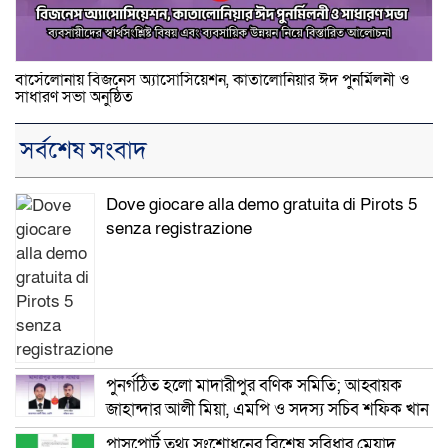
বার্সেলোনায় বিজনেস অ্যাসোসিয়েশন, কাতালোনিয়ার ঈদ পুনর্মিলনী ও
সাধারণ সভা অনুষ্ঠিত
সর্বশেষ সংবাদ
Dove giocare alla demo gratuita di Pirots 5
senza registrazione
পুনর্গঠিত হলো মাদারীপুর বণিক সমিতি; আহ্বায়ক
জাহান্দার আলী মিয়া, এমপি ও সদস্য সচিব শফিক খান
পাসপোর্ট তথ্য সংশোধনের বিশেষ সুবিধার মেয়াদ