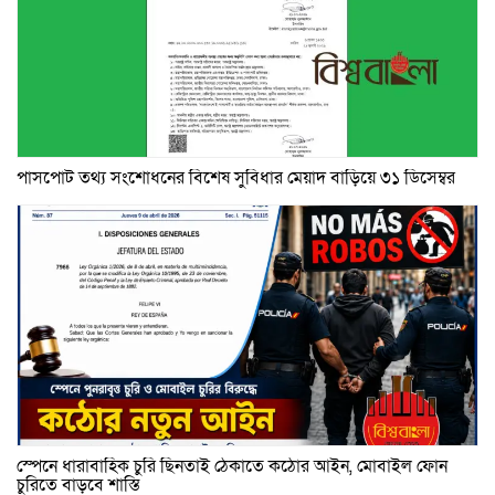
পাসপোর্ট তথ্য সংশোধনের বিশেষ সুবিধার মেয়াদ বাড়িয়ে ৩১ ডিসেম্বর
স্পেনে ধারাবাহিক চুরি ছিনতাই ঠেকাতে কঠোর আইন, মোবাইল ফোন
চুরিতে বাড়বে শাস্তি