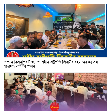
স্পেনে বিএনপির উদ্যোগে শহীদ রাষ্ট্রপতি জিয়াউর রহমানের ৪৫তম
শাহাদাতবার্ষিকী পালন