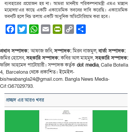
ব্যবহারের প্রয়োজন হয় না। আমরা মাননীয় পরিকল্পনামন্ত্রী এমএ মান্নান
মহোদয়’এর কাছে একটি একাডেমিক ভবনের দাবি করেছি। একাডেমিক
ভবনটি হলে নিচ তলায় একটি আধুনিক অডিটোরিয়াম করা হবে।
Facebook
Twitter
WhatsApp
Email
PrintFriendly
Copy
Share
Link
প্রধান সম্পাদক:
আফাজ জনি,
সম্পাদক:
মিরন নাজমুল,
বার্তা সম্পাদক:
জমির হোসেন,
সহকারি সম্পাদক:
কবির আল মাহমুদ,
সহকারি সম্পাদক:
ফরিদ আহমেদ পাটোয়ারী। সম্পাদক কর্তৃক
dot media
, Calle Botella
4, Barcelona থেকে প্রকাশিত। ইমেইল-
bishwabangla24@gmail.com. Bangla News Media-
Cif:G67029793.
প্রচ্ছদ এর আরও খবর