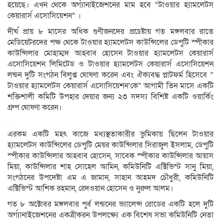
হয়েছে। এখন থেকে অর্গ্যানাইজেশনের মাম হবে “টাওয়ার হ্যামলেটস
কেয়ারার্স এসোসিয়েশন” ।
দীর্ঘ প্রায় ৮ মাসের অধিক গুণীজনদের প্রচেষ্টায় গত মঙ্গলবার রাতে
মেডিয়েটরদের পক্ষ থেকে টাওয়ার হ্যামলেটস কাউন্সিলের ডেপুটি স্পীকার
কাউন্সিলার মোহাম্মদ আহবাব হোসেন টাওয়ার হ্যামলেটস কেয়ারার্স
এসোসিয়েশন লিমিটেড ও টাওয়ার হ্যামলেটস কেয়ারার্স এসোসিয়েশন
লন্ডন দুটি সংগঠন বিলুপ্ত ঘোষণা করেন এবং ঐক্যবদ্ধ প্লাটফর্ম হিসেবে ”
টাওয়ার হ্যামলেটস কেয়ারার্স এসোসিয়েশন’কে” আগামী তিন মাসে একটি
শক্তিশালী কমিটি উপহার দেয়ার জন্য ২৩ সদস্য বিশিষ্ট একটি ওয়ার্কিং
গ্রুপ ঘোষণা করেন।
এরকম একটি মহৎ কাজে মধ্যস্থতাকারীর ভুমিকায় ছিলেন টাওয়ার
হ্যামলেটস কাউন্সিলের ডেপুটি মেয়র কাউন্সিলার সিরাজুল ইসলাম, ডেপুটি
স্পীকার কাউন্সিলার আহবাব হোসেন, সাবেক স্পীকার কাউন্সিলার আয়াস
মিয়া, কাউন্সিলার শাহ সোহেল আমিন, কমিউনিটি এক্টিভিস্ট সানু মিয়া,
সংগঠনের উপদেষ্টা এম এ জামান, সাহান আহমদ চৌধুরী, কমিউনিটি
এক্টিভিস্ট আশিক রহমান, রেদওয়ান হোসেন ও নুরুল আলম।
গত ৮ অক্টোবর মঙ্গলবার পুর্ব লন্ডনের ভ্যালেন্স রোডের একটি হলে দুটি
অর্গ্যানাইজেশনের একত্রীকরন উপলক্ষ্যে এক বিশেষ সভা কমিউনিটি নেতা