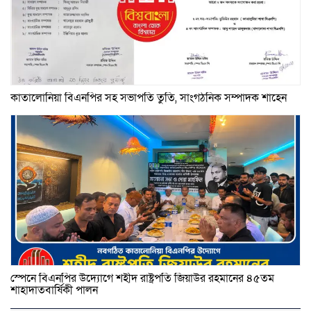
কাতালোনিয়া বিএনপির সহ সভাপতি তুতি, সাংগঠনিক সম্পাদক শাহেন
স্পেনে বিএনপির উদ্যোগে শহীদ রাষ্ট্রপতি জিয়াউর রহমানের ৪৫তম
শাহাদাতবার্ষিকী পালন