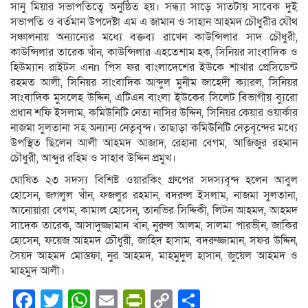
সানু মিয়ার সভাপতিত্বে অনুষ্ঠিত হয়। সন্ধ্যা সাড়ে সাতটায় সাবেক দুই
সভাপতি ও বর্তমান উপদেষ্টা এম এ জামান ও সাহান আহমদ চৌধুরীর যৌথ
সঞ্চালনায় অন্যান্যের মধ্যে বক্তব্য রাখেন কাউন্সিলার সাদ চৌধুরী,
কাউন্সিলার তারেক খাঁন, কাউন্সিলার এহতেশাম হক, সিনিয়র সাংবাদিক ও
হিউম্যান রাইটস এনn পিস ফর বাংলাদেশের ইউকে শাখার প্রেসিডেন্ট
রহমত আলী, সিনিয়র সাংবাদিক আব্দুল মুনীম জাহেদী ক্যারল, সিনিয়র
সাংবাদিক মুসলেহ উদ্দিন, এটিএন বাংলা ইউকের সিলেট বিভাগীয় ব্যুরো
প্রধান শফি ইসলাম, কমিউনিটি নেতা নাসির উদ্দিন, সিনিয়র কেয়ার ওয়ার্কার
নাজমা সুলতানা সহ অন্যান্য নেতৃবৃন্দ। তাছাড়া কমিউনিটি নেতৃবৃন্দের মধ্যে
উপস্থিত ছিলেন আলী আহমদ আজাদ, রেহানা বেগম, আজিজুর রহমান
চৌধুরী, আব্দুর রহিম ও সাহাব উদ্দিন প্রমুখ।
ঘোষিত ২৩ সদস্য বিশিষ্ট ওয়ারকিং গ্রুপের সদস্যবৃন্দ হলেন আবুল
হোসেন, জগলুল খাঁন, ফজলুর রহমান, বদরুল ইসলাম, নাজমা সুলতানা,
আনোয়ারা বেগম, কামাল হোসেন, তানভির সিদ্দিকী, লিটন আহমদ, আহমদ
সাদেক তারেক, আসাদুজ্জামান খাঁন, নুরুল আলম, সালমা পারভীন, জাকির
হোসেন, ফয়েজ আহমদ চৌধুরী, জাহিদ হাসাম, বদরুজ্জামান, সফর উদ্দিন,
সৈয়দ আহমদ মোস্তফা, নুর আহমদ, মাহমুদুল হাসান, জুয়েল আহমদ ও
মাহমুদ আলী।
Facebook
Twitter
WhatsApp
Email
PrintFriendly
Copy
Share