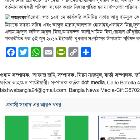
আলোচনার প্রেক্ষিতে উপদেষ্ঠা পরিষদের প্রতিনিধি সুবহান মিয়া, এলাইস মি
বর্তমান কার্যকরী পরিষদ সংস্কার করার সিদ্বান্ত গৃহিত হয় যা উপদেষ্টা পরি
উল্লেখ্য, গত ১২ই মে কার্যকরি কমিটির সভায় আবু ইউসুফ কে 
মিয়াকে সদস্য সচিব এবং আব্দুল হান্নান,আলতাব হোসাইন,এলাইস মিয়া,জুলফ
এনাম,আব্দুল জলিল,আবুল মিয়া,আছকন্দর আলী,শামিম হিরা,রোমান চৌধুরীক
পরবর্তীতে গত ৫ই জুন ২০১৯ ইংরেজী, বুধবার সংগঠনের উপদেষ্ঠা পরিষদ বর্তমা
Facebook
Twitter
WhatsApp
Email
PrintFriendly
Copy
Share
Link
প্রধান সম্পাদক:
আফাজ জনি,
সম্পাদক:
মিরন নাজমুল,
বার্তা সম্পাদক:
জম
ফরিদ আহমেদ পাটোয়ারী। সম্পাদক কর্তৃক
dot media
, Calle Botella
bishwabangla24@gmail.com. Bangla News Media-Cif:G6702
প্রবাসী সংবাদ এর আরও খবর