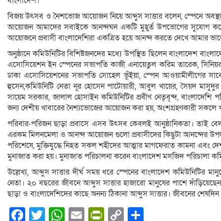
বাংলাদেশ।
বিজয় উৎসব ও নৈশভোজ আয়োজন নিয়ে আব্দুস সাত্তার বলেন, স্পেনে অবস্থান
আয়োজন আমাদের সবাইকে আনন্দঘন একটি মুহূর্ত উপভোগের সুযোগ করে 
আয়োজনে প্রবাসী বাংলাদেশিরা একত্রিত হয়ে আনন্দ করতে দেখে আমার ভা
অনুষ্ঠানে কমিউনিটির বিশিষ্টজনদের মধ্যে উপস্থিত ছিলেন বাংলাদেশ ব
এসোসিয়েশন ইন স্পেনের সভাপতি কাজী এনায়েতুল করিম তারেক, সিনিয়র সহ
ঢাকা এসোসিয়েশনের সভাপতি সোহেল ভূঁইয়া, স্পেন আওয়ামীলীগের সাবেক
হুসেন,কমিউনিটি নেতা নূর হোসেন পাটোয়ারী, আবুল খায়ের, সৈয়দ মাসুদুর র
সায়েম সরকার, জালাল হোসাইন কমিউনিটির প্রবীণ নেতৃবৃন্দ, বাংলাদে
জন্য দেশীয় খাবারের নৈশ্যভোজের আয়োজন করা হয়, অংশগ্রহণকারী সকল
পরিবার-পরিজন ছাড়া প্রবাসে এসব উৎসব কেবলই আনুষ্ঠানিকতা। তাই বেদনা
এরকম মিলনমেলা ও আনন্দ আয়োজন গুলো প্রবাসীদের কিছুটা আনন্দের উপলক
পরিশেষে, মুক্তিযুদ্ধে নিহত সকল শহীদের আত্মার মাগফেরাত কামনা এবং দেশ 
মুনাজাত করা হয়। মুনাজাত পরিচালনা করেন বাংলাদেশ মসজিদ পরিচালা 
উল্লেখ্য, আব্দুস সাত্তার দীর্ঘ সময় ধরে স্পেনের বাংলাদেশ কমিউনিটি
নেতা। ২০ বছরের জীবনে আব্দুস সাত্তার হাজারো মানুষের পাশে দাঁড়িয়েছেন। স্
ছাড়া ও বাংলাদেশিদের কাছে অনন্য ঠিকানা আব্দুস সাত্তার। জীবনের শেষদিন প
Facebook
Twitter
WhatsApp
Email
PrintFriendly
Copy
Share