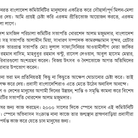
রত বাংলাদেশ কমিউনিটির মানুষদের একত্রিত করে সৌহার্দ্যপূর্ণ মিলন-মেলা
দেয়। আমি প্রায়ই চেষ্টা করি এরকম প্রীতিভোজ আয়োজন করতে, এরকম
লো লাগে।
াংলাদেশ মসজিদ পরিচালা কমিটির সভাপতি খোরশেদ আলম মজুমদার, বাংলাদেশ
 সভাপতি আলামীন মিয়া, সাধারণ সম্পাদক কামরুজ্জামান সুন্দর, গ্রেটার
 ভারপ্রাপ্ত সভাপতি মোঃ দুলাল সাফা,সিনিয়র আওয়ামীলীগ নেতা জাকির
হমান নাসিম, মাহবুবুর রহমান ঝন্টু, রাসেল দেওয়ান, আবুল হাসেম মেম্বার,
শি পরিবারগুলো অংশগ্রহণ করেন। বিজয় উৎসব ও নৈশভোজে আগত অতিথিদের
ে খাবার উপভোগ করেন।
 ভরা মন প্রতিনিয়তই কিছু না কিছুতে আক্ষেপ ঘোচানোর চেষ্টা করে। তাই
্ষ করে দেয়। প্রবাসী বাংলাদেশিরাও এতে মেতে উঠেন অনাবিল আনন্দে।
ও দেশের মানুষের আগামী দিনের উন্নয়ন, শান্তি ও সমৃদ্ধি কামনা করে বিশেষ
কমিটির সভাপতি খোরশেদ আলম মজুমদার।
র মানুষের জন্য কাজ করছেন। ২০০০ সালের দিকে স্পেনে আসেন এই কমিউনিটি
পেনে অভিবাসন সংক্রান্ত নানা কাজে তার জন্মস্থান ব্রাহ্মণবাড়িয়া প্রবাসীরা
র্যন্ত কাজ করে যেতে চান মানুষের জন্য।