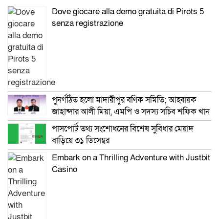
Dove giocare alla demo gratuita di Pirots 5
senza registrazione
পুনর্গঠিত হলো মাদারীপুর বণিক সমিতি; আহ্বায়ক
জাহান্দার আলী মিয়া, এমপি ও সদস্য সচিব শফিক খান
পাসপোর্ট তথ্য সংশোধনের বিশেষ সুবিধার মেয়াদ
বাড়িয়ে ৩১ ডিসেম্বর
Embark on a Thrilling Adventure with Justbit
Casino