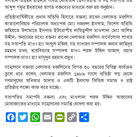
সলতান আহমদ মাহদীর পবিত্র কোরআন তেলাওয়াত ও সহ সভাপতি এম
আব্দুল গফুর ইমরানের স্বাগত বক্তব্যের মাধ্যমে শুরু হয় অনুষ্ঠান।
প্রতিষ্ঠাবার্ষিকীতে প্রধান অতিথি হিসাবে বক্তব্য রাখেন খেলাফত মজলিস
কাতালোনিয়ার পরিচালক অধ্যাপক মোঃ নজরুল ইসলাম, বিশেষ অতিথি
জমিয়তে উলামায়ে ইসলাম ইউরোপীয় দায়িত্বশীল মাওলানা মোঃ আলিম
উদ্দীন। অন্যানের মধ্যে বক্তব্য রাখেন খেলাফত মজলিস বার্সেলোনা শাখার
সহ সভাপতি মাওঃ হাঃ আব্দুল মজিদ, সহ সাধারণ সম্পাদক জনাব জাহিদুর
রহমান মখন, তারবিয়্যাহ সম্পাদক মাওঃ শরফ উদ্দিন আজাদ, প্রচার
সম্পাদক মাওঃ হাঃ মাসুদুর রহমান প্রমুখ।
সম্মেলনে বক্তারা খেলাফত মজলিসের বিগত ৩০ বছরের বিভিন্ন কার্যক্রম
তুলে ধরে বলেন, খেলাফত মজলিস ১৯৮৯ সালে প্রতিষ্ঠা লগ্ন থেকে
গণমানুষের অধিকার আদায় ও একটি ইনসাফ ভিত্তিক সমাজ ও রাষ্ট্র
প্রতিষ্ঠার লক্ষ্যে কাজ করে যাচ্ছে।
সভাপতির সমাপনি বক্তব্য এবং মাওলানা শরফ উদ্দিন আজাদের
মোনাজাতের মাধ্যমে সম্মেলনের সমাপ্তি ঘোষণা করা হয়।
Facebook
Twitter
WhatsApp
Email
PrintFriendly
Copy
Share
Link