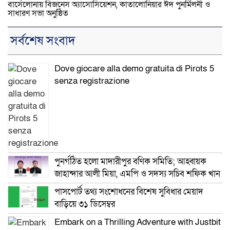
বার্সেলোনায় বিজনেস অ্যাসোসিয়েশন, কাতালোনিয়ার ঈদ পুনর্মিলনী ও
সাধারণ সভা অনুষ্ঠিত
সর্বশেষ সংবাদ
Dove giocare alla demo gratuita di Pirots 5
senza registrazione
পুনর্গঠিত হলো মাদারীপুর বণিক সমিতি; আহ্বায়ক
জাহান্দার আলী মিয়া, এমপি ও সদস্য সচিব শফিক খান
পাসপোর্ট তথ্য সংশোধনের বিশেষ সুবিধার মেয়াদ
বাড়িয়ে ৩১ ডিসেম্বর
Embark on a Thrilling Adventure with Justbit