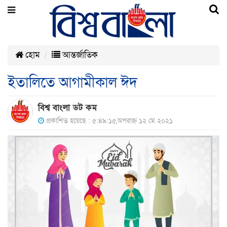
হোম
আন্তর্জাতিক
ইতালিতে আগামীকাল ঈদ
বিশ্ব বাংলা ডট কম
প্রকাশিত হয়েছে : ৫:৪৯:১৫,অপরাহ্ন ১২ মে ২০২১