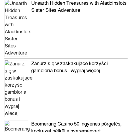
Unearth Hidden Treasures with Aladdinslots
Sister Sites Adventure
Zanurz się w zaskakujące korzyści
gambloria bonus i wygraj więcej
Boomerang Casino 50 ingyenes pörgetés,
kockázat nélkül a nyereményért