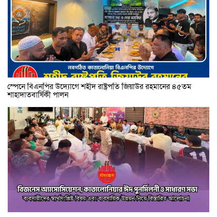
স্পেনে বিএনপির উদ্যোগে শহীদ রাষ্ট্রপতি জিয়াউর রহমানের ৪৫তম
শাহাদাতবার্ষিকী পালন