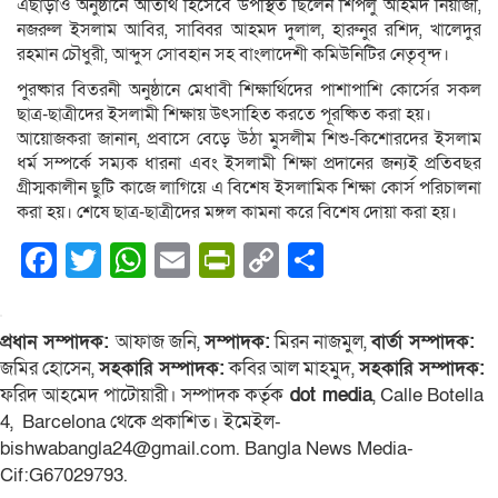
এছাড়াও অনুষ্ঠানে অতিথি হিসেবে উপস্থিত ছিলেন শিপলু আহমদ নিয়াজী,
নজরুল ইসলাম আবির, সাব্বির আহমদ দুলাল, হারুনুর রশিদ, খালেদুর
রহমান চৌধুরী, আব্দুস সোবহান সহ বাংলাদেশী কমিউনিটির নেতৃবৃন্দ।
পুরষ্কার বিতরনী অনুষ্ঠানে মেধাবী শিক্ষার্থিদের পাশাপাশি কোর্সের সকল
ছাত্র-ছাত্রীদের ইসলামী শিক্ষায় উৎসাহিত করতে পূরষ্কিত করা হয়।
আয়োজকরা জানান, প্রবাসে বেড়ে উঠা মুসলীম শিশু-কিশোরদের ইসলাম
ধর্ম সম্পর্কে সম্যক ধারনা এবং ইসলামী শিক্ষা প্রদানের জন্যই প্রতিবছর
গ্রীস্মকালীন ছুটি কাজে লাগিয়ে এ বিশেষ ইসলামিক শিক্ষা কোর্স পরিচালনা
করা হয়। শেষে ছাত্র-ছাত্রীদের মঙ্গল কামনা করে বিশেষ দোয়া করা হয়।
Facebook
Twitter
WhatsApp
Email
PrintFriendly
Copy
Share
Link
প্রধান সম্পাদক:
আফাজ জনি,
সম্পাদক:
মিরন নাজমুল,
বার্তা সম্পাদক:
জমির হোসেন,
সহকারি সম্পাদক:
কবির আল মাহমুদ,
সহকারি সম্পাদক:
ফরিদ আহমেদ পাটোয়ারী। সম্পাদক কর্তৃক
dot media
, Calle Botella
4, Barcelona থেকে প্রকাশিত। ইমেইল-
bishwabangla24@gmail.com. Bangla News Media-
Cif:G67029793.