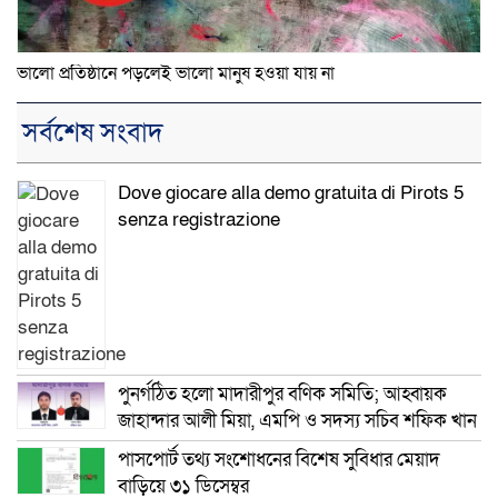
ভালো প্রতিষ্ঠানে পড়লেই ভালো মানুষ হওয়া যায় না
সর্বশেষ সংবাদ
Dove giocare alla demo gratuita di Pirots 5
senza registrazione
পুনর্গঠিত হলো মাদারীপুর বণিক সমিতি; আহ্বায়ক
জাহান্দার আলী মিয়া, এমপি ও সদস্য সচিব শফিক খান
পাসপোর্ট তথ্য সংশোধনের বিশেষ সুবিধার মেয়াদ
বাড়িয়ে ৩১ ডিসেম্বর