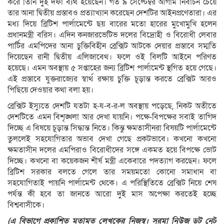
করে তিনি দুই দফা ব্যর্থ হয়েছেন। গত ৯ সেপ্টেম্বর আগাম নির্বাচন চেয়ে
তার আনা দ্বিতীয় প্রস্তাবও প্রত্যাখ্যান করেছেন দেশটির আইনপ্রণেতারা। এর
মধ্য দিয়ে ব্রিটিশ পার্লামেন্টে ছয় বারের মতো হারের মুখোমুখি হলেন
প্রধানমন্ত্রী বরিস। এদিন কনজারভেটিভ দলের বিদ্রোহী ও বিরোধী লেবার
পার্টির এমপিদের আনা চুক্তিবিহীন ব্রেক্সিট আটকে দেয়ার প্রস্তাবে সম্মতি
দিয়েছেন রানী দ্বিতীয় এলিজাবেথ। ফলে ওই বিলটি আইনে পরিণত
হয়েছে। এমন অবস্থায় ৫ সপ্তাহের জন্য ব্রিটিশ পার্লামেন্ট স্থগিত হয়ে গেছে।
এই প্রস্তাবে যুক্তরাজ্যের স্বার্থ রক্ষায় চুক্তি চূড়ান্ত করতে ব্রেক্সিট আরও
পিছিয়ে দেওয়ার কথা বলা হয়।
ব্রেক্সিট ইস্যুতে দেশটি যতটা হ-য-ব-র-ল অবস্থায় পড়েছে, নিকট অতীতে
দেশটিতে এমন বিশৃঙ্খলা আর দেখা যায়নি। পক্ষে-বিপক্ষের সবাই তাগিদ
দিচ্ছে এ বিষয়ে চূড়ান্ত সিদ্ধান্ত নিতে। কিন্তু ক্ষমতাসীনরা বিষয়টি পার্লামেন্টে
তুললেই সহযোগিতার অভাব দেখা গেছে প্রকটভাবে। কখনো কখনো
ক্ষমতাসীন দলের এমপিরাও বিরোধীদের সঙ্গে একমত হয়ে বিপক্ষে ভোট
দিচ্ছে। কখনো বা কয়েকজন শীর্ষ মন্ত্রী একেবারে পদত্যাগ করছেন। ফলে
ব্রিটিশ সরকার বলতে গেলে তার সময়মতো কোনো সমাধান বা
সহযোগিতাই পায়নি পার্লামেন্ট থেকে। এ পরিস্থিতিতে ব্রেক্সিট নিয়ে শেষ
পর্যন্ত কী হবে তা জানতে আরো দুই মাস অপেক্ষা করতেই হচ্ছে
বিশ্ববাসীকে।
(
এ বিভাগে প্রকাশিত মতামত লেখকের নিজস্ব। সুরমা নিউজ ডট নেট