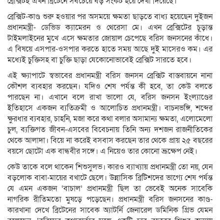
ব্রেক্সিটই এখন ব্রিটেনে সবচেয়ে বড় সংকট হয়ে দেখা দিয়েছে।
ব্রেক্সিট-কাণ্ড শুরু হওয়ার পর অসময়ে ক্ষমতা ছাড়তে বাধ্য হয়েছেন দুইজন
প্রধানমন্ত্রী- ডেভিড ক্যামেরন ও থেরেসা মে। এখন ব্রেক্সিটের চূড়ান্ত
টাইমলাইনের মুখে এসে ক্ষমতার জোয়াল চেপেছে বরিস জনসনের কাঁধে।
এ বিষয়ে এসপার-ওসপার করতে হাতে সময় আছে দুই মাসেরও কম। এর
মধ্যেই চুক্তিসহ বা চুক্তি ছাড়া যেকোনোভাবেই ব্রেক্সিট সারতে হবে।
এই ক্ষ্যাপাটে স্বভাবের প্রধানমন্ত্রী বরিস জনসন ব্রেক্সিট বাস্তবায়নে নানা
কৌশল ব্যবহার করছেন। যদিও শেষ পর্যন্ত কী হবে, তা কেউ বলতে
পারছেন না। এখানে বলে রাখা ভালো যে, বরিস জনসন ইংল্যাণ্ডের
ইতিহাসে একজন ব্যতিক্রমী ও আলোচিত প্রধানমন্ত্রী। বাচনভঙ্গি, শব্দের
ক্ষুরধার ব্যবহার, চাহনি, মজা করে কথা বলার অসামান্য ক্ষমতা, এলোমেলো
চুল, ব্যক্তিগত জীবন-এসবের বিবেচনায় তিনি অন্য দশজন রাজনীতিকের
থেকে আলাদা। বিয়ে না করেই বসবাস করছেন তার থেকে প্রায় ২৫ বছরের
বয়সে ছোটো এক বান্ধবীর সঙ্গে। এ নিয়েও তার কোনো ভ্রূক্ষেপ নেই।
কেউ তাকে বলে থাকেন শিশুসুলভ। কারও ব্যাখ্যায় প্রধানমন্ত্রী তো নয়, যেন
বড়লোক বাবা-মায়ের বখাটে ছেলে। উন্নাসিক ব্রিটিশদের ভাগ্যে শেষ পর্যন্ত
যে এমন একজন ‘বাচাল’ প্রধানমন্ত্রী ছিল তা ভেবেই অনেক সাবেকি
নাগরিক রীতিমতো মুষড়ে পড়েছেন। প্রধানমন্ত্রী বরিস জনসনের কাণ্ড-
কারখানা দেখে ব্রিটেনের সাবেক অ্যাটর্নি জেনারেল ডমিনিক গ্রিভ যেমন