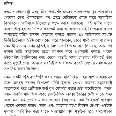
ইঙ্গিত।
বর্তমান প্রধানমন্ত্রী এবং তাঁর পরামর্শদাতাদের পরিকল্পনা খুব পরিষ্কার।
থেরেসা মে’র ঐকমত্যের পথ ছেড়ে ব্রেক্সিটকে কেন্দ্র করে সামাজিক
বিভাজনের ফাটলকে নিজেদের পক্ষে কাজে লাগানো। এই ফাটল যাতে
আরও তীব্র হয় তা নিশ্চিত করতেই নানা আস্ফালন। এই বিভেদকে কাজে
লাগাতেই বরিস জনসন সোচ্চারে বলতে পারেন, ৩১ অক্টোবরের মধ্যেই
তিনি ব্রিটেনকে ইইউ থেকে বের করে আনবেন, তাতে যা-ই হোক না কেন।
এমনকী সংসদ যখন চুক্তিহীন বিদায়ের বিপক্ষে রায় দিয়েছে, তখন তা
কার্যত মাছি তাড়ানোর মতো উপেক্ষা করে প্রধানমন্ত্রী বলতে পারেন
ইউরোপীয় ইউনিয়নের কাছ থেকে বাড়তি সময় চাওয়ার পরিবর্তে তাঁর
কাছে মৃত্যুই শ্রেয়। আদতে সবটাই বাজার গরম করে নিজেদের সমর্থকদের
সংগঠিত করার উদ্যোগ।
এমন একটা পরিবেশ তৈরি করার প্রয়াস যার নির্যাস, ‘হয় আপনি আমাদের
সঙ্গে আছেন নয়তো বিপক্ষে’। নিউ ইয়র্কে ২০০১ সালের সন্ত্রাসবাদী
আক্রমণের পরে প্রেসিডন্ট জর্জ বুশ যেমনটা করার চেষ্টা করেছিলেন। অর্থাৎ
এমন একটা সামাজিক এবং রাজনৈতিক ব্যবস্থা তৈরির চেষ্টা যাতে শত্রু
আর মিত্র- এই দুটোর মাঝামাঝি আর কিছু নেই। এই ‘বাইনার’ ব্যবস্থার
পেছনে একটাই কারণ। সাদা এবং কালোর মধ্যে বিভেদ রেখাটা এতটাই
দৃঢ়ভাবে প্রতিষ্ঠিত করা যাতে মধ্যপন্থার পথ সঙ্কুচিত হয়ে সমঝোতার