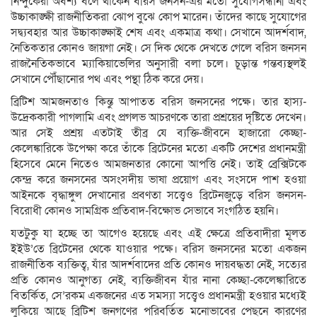
নিন্দুকেরা অবশ্য বলে থাকেন বরিস জনসন-এর মতো সুযোগসন্ধানী এবং
উচ্চাকাঙ্ক্ষী রাজনীতিকরা ঝোপ বুঝে কোপ মারেন। তাঁদের কাছে সুযোগের
সদ্ব্যবহার আর উচ্চাকাঙ্ক্ষাই শেষ এবং একমাত্র কথা। সেখানে আদর্শবাদ,
নৈতিকতার কোনও জায়গা নেই। সে দিক থেকে দেখতে গেলে বরিস জনসন
রাজনৈতিকভাবে ম্যাকিয়াভেলির অনুসারী বলা চলে। চূড়ান্ত গন্তব্যস্থলই
সেখানে পৌঁছানোর পথ এবং পন্থা ঠিক করে দেয়।
ব্রিটিশ আমজনতাও কিন্তু আপাতত বরিস জনসনের পক্ষে। তার হাস্য-
উদ্রেককারী পাগলামি এবং প্রগলভ আচরণকে তারা প্রশ্রয়ের দৃষ্টিতে দেখেন।
আর সেই প্রশ্রয় এতটাই তীব্র যে ব্যক্তি-জীবনে হাজারো কেচ্ছা-
কেলেঙ্কারিকে উপেক্ষা করে তাঁকে ব্রিটেনের মতো একটি দেশের প্রধানমন্ত্রী
হিসেবে মেনে নিতেও আমজনতার কোনো আপত্তি নেই। তাই ব্রেক্সিটকে
কেন্দ্র করে জনসনের অসংসদীয় ভাষা প্রয়োগ এবং সংসদে পাশ হওয়া
আইনকে বৃদ্ধাঙ্গুল দেখানোর প্রবণতা সত্ত্বেও ব্রিটেনজুড়ে বরিস জনসন-
বিরোধী কোনও সামগ্রিক প্রতিবাদ-বিক্ষোভ সেভাবে সংগঠিত হয়নি।
যতটুকু যা হচ্ছে তা আগেও হয়েছে এবং এই ক্ষেত্রে প্রতিবাদীরা মূলত
ইইউ’তে ব্রিটেনের থেকে যাওয়ার পক্ষে। বরিস জনসনের মতো একজন
রাজনীতিক ব্যক্তিত্ব, যাঁর আদর্শবাদের প্রতি কোনও দায়বদ্ধতা নেই, সত্যের
প্রতি কোনও আনুগত্য নেই, ব্যক্তিজীবন যাঁর নানা কেচ্ছা-কেলেঙ্কারিতে
বিতর্কিত, সে’রকম একজনের এত সমস্যা সত্ত্বেও প্রধানমন্ত্রী হওয়ার মধ্যেই
লুকিয়ে আছে ব্রিটিশ জনগণের পরিবর্তিত মনোভাবের পেছনে কারণের