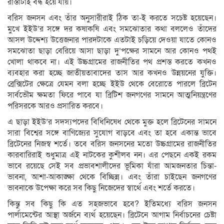
রাস্তাটাই বন্ধ হয়ে যায়।
বরিস জনসন এবং তাঁর অনুসারীরাই ঠিক তা-ই করতে সচেষ্ট হয়েছেন।
মুখে ইইউ’র সঙ্গে দর কষাকষি এবং সমঝোতার কথা বললেও তাঁদের
আসল উদ্দেশ্য উত্তেজনার পারদটাকে এতটাই চড়িয়ে দেওয়া যাতে কোনও
সমঝোতা ছাড়া বেরিয়ে আসা ছাড়া দু’পক্ষের সামনে আর কোনও পথই
খোলা থাকবে না। এই উচ্চগ্রামের রাজনীতির পথ প্রশস্ত করতে কখনও
ব্যবহার করা হচ্ছে জাতীয়তাবাদের তাস আর কখনও উন্নয়নের যুক্তি।
ব্রেক্সিটের ক্ষেত্রে যেমন বলা হচ্ছে ইইউ থেকে বেরোতে পারলে ব্রিটেন
সার্বভৌম ক্ষমতা ফিরে পাবে যা ব্রিটিশ জনগণের সামনে আত্মনিয়ন্ত্রণের
পরিসরকে আরও প্রসারিত করবে।
এ ছাড়া ইইউ’র সদস্যপদের বিধিনিষেধ থেকে মুক্ত হলে ব্রিটেনের সামনে
সারা বিশ্বের সঙ্গে বাণিজ্যের সুযোগ বাড়বে এবং তা হবে একান্ত ভাবে
ব্রিটেনের নিজস্ব শর্তে। তবে বরিস জনসনের মতো উচ্চগ্রামের রাজনীতির
কারবারিরাই শুধুমাত্র এই নাটকের কুশীলব নন। এর পেছনে একই রকম
ভাবে রয়েছে সেই সব প্রভাবশালীদের ভূমিকা যাঁরা আমজনতার চিন্তা-
ভাবনা, আশা-আকাঙ্ক্ষা থেকে বিচ্ছিন্ন। এবং তাঁরা চাইছেন জনগণের
ভাবনাকে উপেক্ষা করে সব কিছু নিজেদের স্বার্থে এবং শর্তে করতে।
কিন্তু সব কিছু কি এত সহজভাবে হবে? ইতিমধ্যে বরিস জনসন
পার্লামেন্টের আস্থা অর্জনে ব্যর্থ হয়েছেন। ব্রিটেনে আগাম নির্বাচনের চেষ্টা