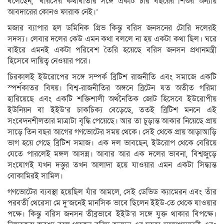
বলেছেন, ‘বরিসের কথাবার্তার সঙ্গে একটি চার বছরের শিশুর অন্যায়
আবদারের কোনও ফারাক নেই।’
মজার ব্যাপার হল ডমিনিক গ্রিভ কিন্তু বরিস জনসনের টোরি দলেরই
সদস্য। লেবার দলের কেউ এমন কথা বললে না হয় একটা কথা ছিল। ঘরে
বাইরে এমনই একটা পরিবেশ তৈরি হয়েছে বরিস জনসন প্রধানমন্ত্রী
হিসেবে দায়িত্ব নেওয়ার পরে।
চিরকালই ইউরোপের সঙ্গে সম্পর্ক ব্রিটিশ রাজনীতি এবং সমাজে একটি
স্পর্শকাতর বিষয়। বিশ্ব-রাজনীতির অঙ্গনে ব্রিটেন যত অতীত গরিমা
হারিয়েছে এবং একটি শক্তিশালী অর্থনৈতিক জোট হিসেবে ইউরোপীয়
ইউনিয়ন বা ইইউ’র চাকচিক্য বেড়েছে, ততই ব্রিটিশ মননে এই
সংবেদনশীলতার মাত্রাটা বৃদ্ধি পেয়েছে। আর তা চূড়ান্ত আকার নিয়েছে প্রায়
সাড়ে তিন বছর আগের গণভোটের সময় থেকে। সেই থেকে প্রায় আড়াআড়ি
ভাগ হয়ে গেছে ব্রিটিশ সমাজ। এক দল ভাবছেন, ইউরোপ থেকে বেরিয়ে
যেতে পারলেই মঙ্গল আসন্ন। আবার আর এক দলের ভাবনা, বিশ্বজুড়ে
সংযোগই যখন দস্তুর তখন আলাদা হয়ে যাওয়ার এমন একটা সিদ্ধান্ত
বোকামিরই সামিল।
গণভোটের ব্যবস্থা হয়েছিল যাঁর আমলে, সেই ডেভিড ক্যামেরন এবং তাঁর
পরবর্তী থেরেসা মে দু’জনেই মানসিক ভাবে ছিলেন ইইউ-তে থেকে যাওয়ার
পক্ষে। কিন্তু বরিস জনসন তীব্রভাবে ইইউ’র সঙ্গে যুক্ত থাকার বিপক্ষে।