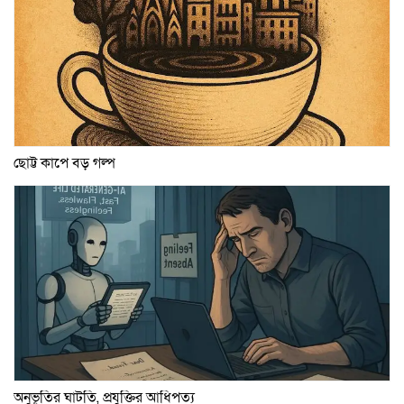
ছোট্ট কাপে বড় গল্প
অনুভূতির ঘাটতি, প্রযুক্তির আধিপত্য